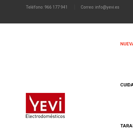
Teléfono:
966 177 941
Correo:
info@yevi.es
NUEV
CUID
TARA