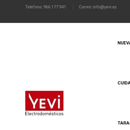
Teléfono:
966 177 941
Correo:
info@yevi.es
NUEV
CUID
TARA