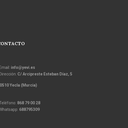
CONTACTO
 Email:
info@yevi.es
 Dirección:
C/ Arcipreste Esteban Díaz, 5
0510 Yecla (Murcia)
 Teléfono:
868 79 00 28
 Whatsapp:
688795309