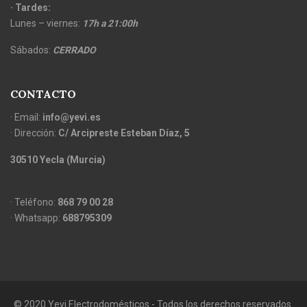
· Tardes:
Lunes – viernes:
17h a 21:00h
Sábados:
CERRADO
CONTACTO
· Email:
info@yevi.es
· Dirección:
C/ Arcipreste Esteban Díaz, 5
30510 Yecla (Murcia)
· Teléfono:
868 79 00 28
· Whatsapp:
688795309
© 2020 Yevi Electrodomésticos - Todos los derechos reservados.